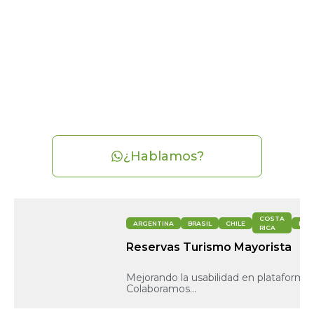
¿Hablamos?
COSTA
ARGENTINA
BRASIL
CHILE
MÉX
RICA
Reservas Turismo Mayorista
Mejorando la usabilidad en plataformas
Colaboramos...